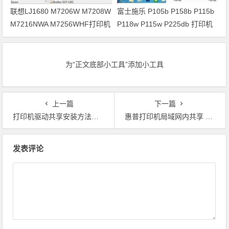
联想LJ1680 M7206W M7208W
富士施乐 P105b P158b P115b
M7216NWA M7256WHF打印机
P118w P115w P225db 打印机
驱动安装
驱动安装
为“正文底部小工具”添加小工具
上一篇
下一篇
打印机驱动共享安装方法教程
惠普打印机局域网内共享 遇系统不支持的请求命令 错误快速解决问题
文章导航
发表评论