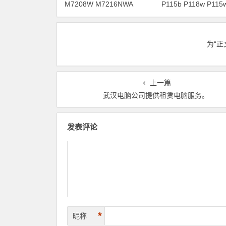
M7208W M7216NWA
P115b P118w P115
M7256WHF打印机驱动安装
P225db 打印机驱
为“
上一篇
武汉电脑公司提供租赁电脑服务。
发表评论
*
昵称