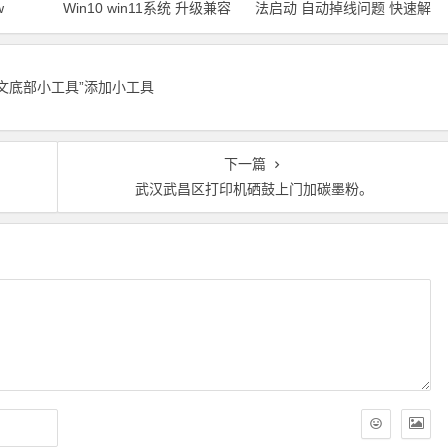
w
Win10 win11系统 升级兼容
法启动 自动掉线问题 快速解
动安装
固件程序 快速解决方案
决方案
正文底部小工具”添加小工具
下一篇
武汉武昌区打印机硒鼓上门加碳墨粉。